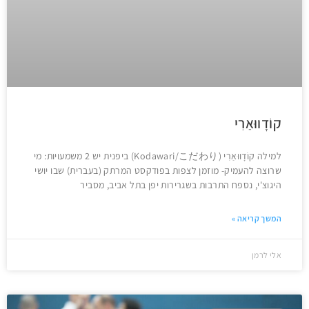
קוֹדָווּאַרִי
למילה קוֹדָווּאַרִי (Kodawari/こだわり) ביפנית יש 2 משמעויות: מי
שרוצה להעמיק- מוזמן לצפות בפודקסט המרתק (בעברית) שבו יושי
היגוצ'י, נספח התרבות בשגרירות יפן בתל אביב, מסביר
המשך קריאה »
אלי לרמן