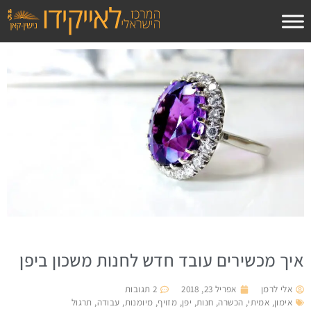
לתוכן
איך מכשירים עובד חדש לחנות משכון ביפן
אלי לרמן
אפריל 23, 2018
2 תגובות
אימון
,
אמיתי
,
הכשרה
,
חנות
,
יפן
,
מזויף
,
מיומנות
,
עבודה
,
תרגול