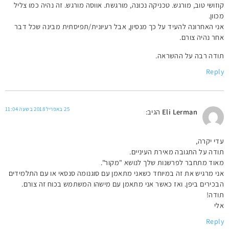
קוזושי טוב, מורגש. טכניקה נכונה, מורגשת. אווסה מורגש. זה נהיה כמו צליל
מכוון.
אני האחרונה להעיד על כך מנסיון, אבל רעיונית/תפיסתית מבינה שכל דבר
אחר נהיה צורם.
תודה רבה על ההשראה.
Reply
25 באפריל 2018 בשעה 11:04
Eli Lerman
הגיב:
עדי יקרה,
תודה על התגובה מאירת העיניים.
מאוד מתחבר לפרשנות שלך לנושא "מקור".
אני מרגיש את זה במיוחד כשאני מתאמן עם סוגנומה סנסאי או עם התלמידים
הבכירים ביפן. ואז כאשר אני מתאמן עם מישהו המשתמש בכוח זה צורם.
תודה!
אלי
Reply