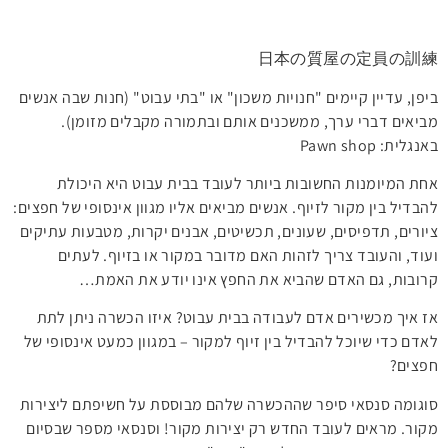
日本の質屋の定員の訓練
ביפן, עדיין קיימים "חנויות משכון" או "בתי עבוט" (חנות שבה אנשים
מביאים דברי ערך, ממשכנים אותם ובתמורה מקבלים מזומן).
באנגלית: Pawn shop
אחת המיומנות החשובות ביותר לעובד בבית עבוט היא היכולת
להבדיל בין מקור לזיוף. אנשים מביאים אליו מגוון אינסופי של חפצים:
ציורים, תדפיסים, שעונים, תכשיטים, אבנים יקרות, מטבעות עתיקים
ועוד, והעובד צריך לזהות האם מדובר במקור או בזיוף. לעתים
קרובות, גם האדם שהביא את החפץ אינו יודע את האמת…
אז איך מכשירים אדם לעבודה בבית עבוט? איזו הכשרה ניתן לתת
לאדם כדי שיוכל להבדיל בין זיוף למקור – במגוון כמעט אינסופי של
חפצים?
סוגומה סנסאי סיפר שההכשרה שלהם מבוססת על חשיפתם ליצירות
מקור. מראים לעובד החדש רק יצירות מקור! וסנסאי מספר שבסיום