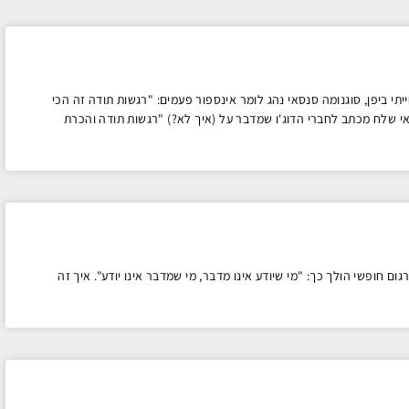
 ביפן, סוגנומה סנסאי נהג לומר אינספור פעמים: "רגשות תודה זה הכי
י שלח מכתב לחברי הדוג'ו שמדבר על (איך לא?) "רגשות תודה והכרת
2500 שנים) בפרק 56 יש משפט קצר שבתרגום חופשי הולך כך: "מי שיודע אינו מדבר, מי שמדבר אינו יודע". איך זה