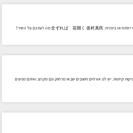
גם השבוע קראתי בדוג'ו שיר של סאקאמורה סנסאי אם תרצה ותתפלל הפרח ייפתח או ביפנית: 念ずれば 花開く 坂村真民 מה דעתכם על השיר?
קות קיימות. יש לנו אורחים חשובים שבאו מרחוק וגם מקרוב ואיתם מגיעים