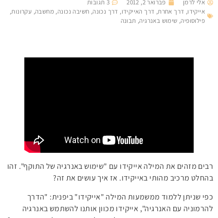
אלי לרמן
פברואר 2, 2012
3 תגובות
אייקידו
,
דרך אחרת
,
דרך האייקידו
,
דרך נכונה
,
חשיבה נכונה
,
מחשבה
,
עקרונות
,
פילוסופיה
,
שימוש באנרגיה
,
תבונה
רבים מזהים את המילה אייקידו עם "שימוש באנרגיה של התוקף". זהו
בהחלט מרכיב מהותי באייקידו. אז איך עושים את זה?
כפי שניתן ללמוד ממשמעות המילה "אייקידו" ביפנית: "הדרך
להרמוניה עם האנרגיה", אייקידו מכוון אותנו להשתמש באנרגיה