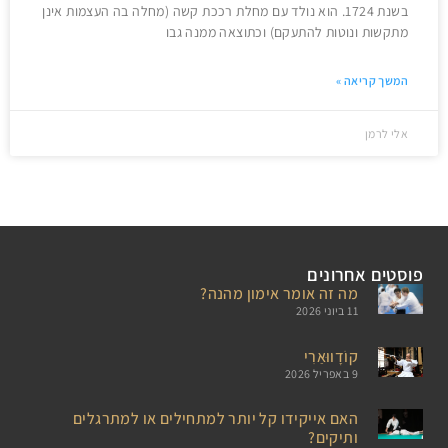
בשנת 1724. הוא נולד עם מחלת רככת קשה (מחלה בה העצמות אינן
מתקשות ונוטות להתעקם) וכתוצאה ממנה גבו
המשך קריאה »
אלי לרמן
פוסטים אחרונים
מה זה אומר אימון מהנה?
11 ביוני 2026
קוֹדָווּאַרִי
9 באפריל 2026
האם אייקידו קל יותר למתחילים או למתרגלים
ותיקים?