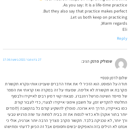
As you say: It is a life-time practice.
But they also say that practice makes perfect.
Let us both keep on practicing.
Warm regards,
Eli
Reply
27 בדצמבר 2021 בשעה 17:36
שמוליק פרנק
הגיב:
שלום לרמן סנסיי
תודה על הפוסט. הוא הזכיר לי את אחד הדברים שעניינו אותי ונקרא תקשורת
מקרבת או תקשורת לא אלימה. שמעתי על זה במקרה ואז קראתי את הספר
של מייסד השיטה מרשל רוזנברג. מצאתי קווי דמיון רבים לאייקידו ולבסוף
החלטתי להקדיש זמן, על חשבון אימוני אייקידו לצערי, כדי לעבור קורס.
כמו באייקידו, הדרך היא ארוכה. מומלץ להשקיע קודם כל בהקשבה (לומדים
יותר בתור אוקה) ולא כדאי לנסות את זה בבית לפחות עד שזה מרגיש טבעי
ורך יותר, לא טכניקה בלבד. תקשור מקרב מצריך הרבה יותר אנרגיה, אולי כי
אנחנו לא רגילים בזה והאפיקים יבשים וחסומים אבל זה הכיוון לדעתי ומתישהו