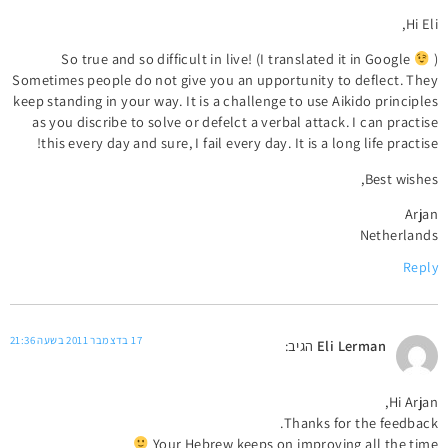
Hi Eli,
So true and so difficult in live! (I translated it in Google
)
Sometimes people do not give you an upportunity to deflect. They
keep standing in your way. It is a challenge to use Aikido principles
as you discribe to solve or defelct a verbal attack. I can practise
this every day and sure, I fail every day. It is a long life practise!
Best wishes,
Arjan
Netherlands
Reply
17 בדצמבר 2011 בשעה 21:36
Eli Lerman
הגיב:
Hi Arjan,
Thanks for the feedback.
Your Hebrew keeps on improving all the time