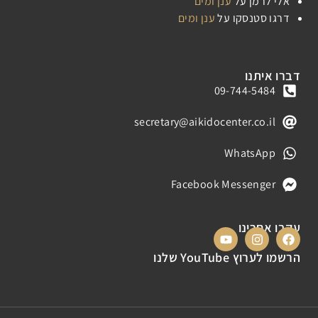
אלי לרמן
על
ענן ומים
דרגו סטנסקו
על
ענן ומים
דברו איתנו
09-744-5484
secretary@aikidocenter.co.il
WhatsApp
Facebook Messenger
עקבו אחרינו
הרשמו לערוץ YouTube שלנו