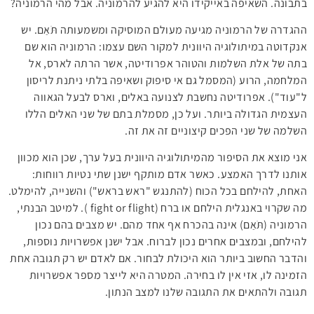
בתבונה. השאיפה באייקידו היא להגיע להרמוניה. אבל מהי הרמוניה?
ההגדרה של הרמוניה מגיעה מעולם המוסיקה ומשמעותה תֹּאַם. יש
אנקדוטה במיתולוגיה היוונית למקור השם עצמו: הרמוניה הוא שם
בתה של אלת השלמות והטוהר אפרודיטה, אשר הרתה לארס, אל
המלחמה, הרוע (המסמל גם אי סיפוק ושאיפה בלתי ניתנת לריסון
ל"עוד"). אפרודיטה נחשבת לצנועה באלים, וארס לבעל הגאווה
העצמית הגדולה ביותר. ועל כן, מסמלת בתם של שני האלים הללו
השלמה של שני הפכים קיצוניים זה את זה.
אני מוצא את הסיפור מהמיתולוגיה היוונית בעל ערך, שכן הוא מכוון
אותנו לדרך האמצע. כאשר אדם מותקף ישנן שתי נטיות רווחות:
האחת, להילחם בכל הכוח (להתנגש "ראש בראש") והשנייה, להימלט.
מה שקרוי באנגלית הילחם או ברח (fight or flight ). למיטב הבנתי,
הרמוניה (תֹּאַם) אינה בהכרח אף אחד מהם. יש מצבים בהם נכון
להילחם, ובמצבים אחרים נכון לברוח. אבל ישנן אפשרויות נוספות,
והדבר החשוב ביותר הוא היכולת לבחור. אם לאדם יש רק תגובה אחת
הזמינה לו, אזי אין לו בחירה. המטרה היא לייצר מספר אפשרויות
תגובה ולהתאים את התגובה שלנו למצב הנתון.