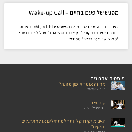
מפגש של פעם בחיים – Wake-up Call
לפני די הרבה שנים למדתי את המשפט Ichi-go Ichi-e ביפנית.
בתרגום ישיר מהמקור: "זמן אחד מפגש אחד" אבל לעניות דעתי
"מפגש של פעם בחיים" ממחיש
פוסטים אחרונים
מה זה אומר אימון מהנה?
11 ביוני 2026
קוֹדָווּאַרִי
9 באפריל 2026
האם אייקידו קל יותר למתחילים או למתרגלים
ותיקים?
5 בפברואר 2026