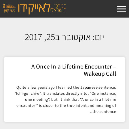
לתוכן
יום: אוקטובר ב25, 2017
A Once In a Lifetime Encounter –
Wakeup Call
Quite a few years ago I learned the Japanese sentence:
"Ichi-go Ichi-e". It translates directly into: "One instance,
one meeting", but I think that "A once in a lifetime
encounter " is closer to the true intent and meaning of
the sentence…